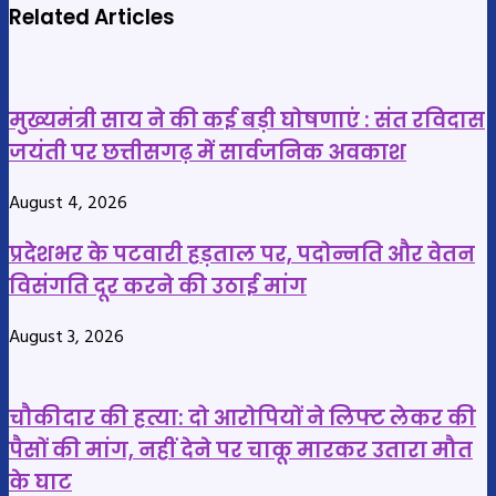
सरकारी
और
Related Articles
जमीनों
स्टॉफ
का
ने
छत्तीसगढ़
मनाई
मुख्यमंत्री साय ने की कई बड़ी घोषणाएं : संत रविदास
में
बर्थडे
जयंती पर छत्तीसगढ़ में सार्वजनिक अवकाश
होगा
पार्टी,
रिडेवलपमेंट,
वीडियो
August 4, 2026
तैयार
हो
होगा
रहा
प्रदेशभर के पटवारी हड़ताल पर, पदोन्नति और वेतन
डिजिटल
वायरल
विसंगति दूर करने की उठाई मांग
लैंड
बैंक,
August 3, 2026
मुख्य
सचिव
विकासशील
चौकीदार की हत्या: दो आरोपियों ने लिफ्ट लेकर की
ने
पैसों की मांग, नहीं देने पर चाकू मारकर उतारा मौत
अधिकारियों
के घाट