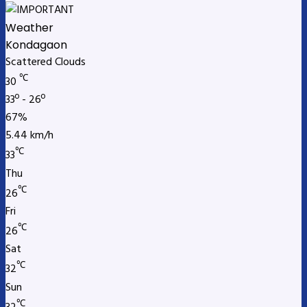
Weather
Kondagaon
Scattered Clouds
℃
30
33º - 26º
67%
5.44 km/h
℃
33
Thu
℃
26
Fri
℃
26
Sat
℃
32
Sun
℃