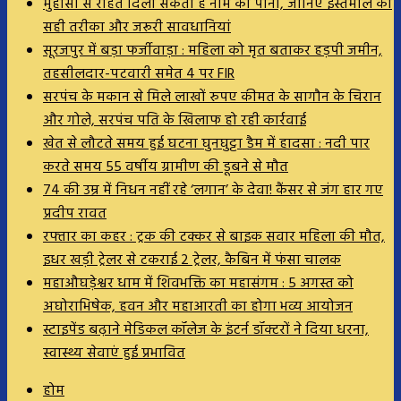
मुंहासों से राहत दिला सकता है नीम का पानी, जानिए इस्तेमाल का
सही तरीका और जरूरी सावधानियां
सूरजपुर में बड़ा फर्जीवाड़ा : महिला को मृत बताकर हड़पी जमीन,
तहसीलदार-पटवारी समेत 4 पर FIR
सरपंच के मकान से मिले लाखों रुपए कीमत के सागौन के चिरान
और गोले, सरपंच पति के खिलाफ हो रही कार्रवाई
खेत से लौटते समय हुई घटना घुनघुट्टा डैम में हादसा : नदी पार
करते समय 55 वर्षीय ग्रामीण की डूबने से मौत
74 की उम्र में निधन नहीं रहे ‘लगान’ के देवा! कैंसर से जंग हार गए
प्रदीप रावत
रफ्तार का कहर : ट्रक की टक्कर से बाइक सवार महिला की मौत,
इधर खड़ी ट्रेलर से टकराई 2 ट्रेलर, कैबिन में फंसा चालक
महाऔघड़ेश्वर धाम में शिवभक्ति का महासंगम : 5 अगस्त को
अघोराभिषेक, हवन और महाआरती का होगा भव्य आयोजन
स्टाइपेंड बढ़ाने मेडिकल कॉलेज के इंटर्न डॉक्टरों ने दिया धरना,
स्वास्थ्य सेवाएं हुई प्रभावित
होम