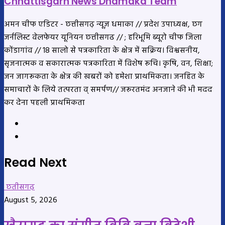
Chhattisgarh News Dhamaka Team
अमन चीफ एडिटर - छत्तीसगढ़ न्यूज़ धमाका // प्रदेश उपाध्यक्ष, छग
जर्नलिस्ट वेलफेयर यूनियन छत्तीसगढ // ; हरिभूमि ब्यूरो चीफ जिला
कोंडागांव // 18 सालो से पत्रकारिता के क्षेत्र में सक्रिय। विश्वसनीय,
सृजनात्मक व सकारात्मक पत्रकारिता में विशेष रूचि। कृषि, वन, शिक्षा;
जन जागरूकता के क्षेत्र की खबरों को हमेशा प्राथमिकता। जनहित के
समाचारों के लिये तत्परता व् समर्पण// जरूरतमंद अनजाने की भी मदद
कर देना पहली प्राथमिकता
Website
YouTube
Read Next
छतीसगढ़
August 5, 2026