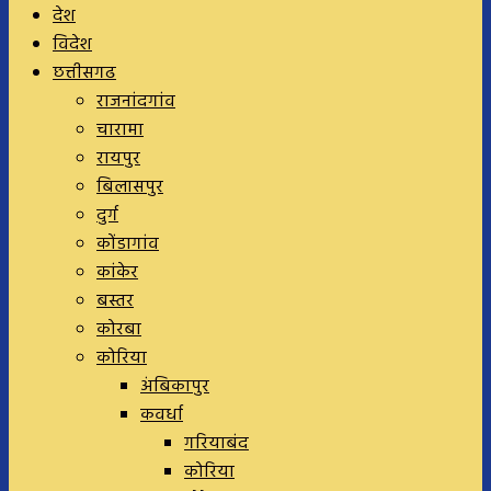
देश
विदेश
छत्तीसगढ
राजनांदगांव
चारामा
रायपुर
बिलासपुर
दुर्ग
कोंडागांव
कांकेर
बस्तर
कोरबा
कोरिया
अंबिकापुर
कवर्धा
गरियाबंद
कोरिया