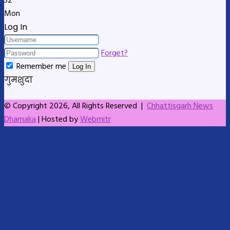
32
Mon
Log In
Forget?
Remember me
Log In
गुमशुदा
© Copyright 2026, All Rights Reserved |
Chhattisgarh News
Dhamaka
| Hosted by
Webmitr
Facebook
X
LinkedIn
Skype
Messenger
Messenger
WhatsApp
Telegram
Back
to
top
button