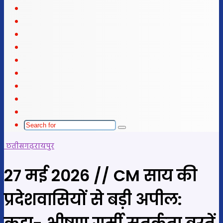
X
LinkedIn
YouTube
Instagram
Telegram
WhatsApp
telegram
Sidebar
Switch
skin
Search
for
छतीसगढ़
रायपुर
27 मई 2026 // CM साय की
प्रदेशवासियों से बड़ी अपील: