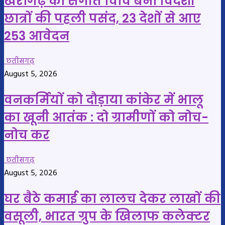
खैरागढ़ का संगीत विवि बना विदेशी
छात्रों की पहली पसंद, 23 देशों से आए
253 आवेदन
छतीसगढ़
August 5, 2026
वनकर्मियों को दौड़ाया कांकेर में भालू
का खूनी आतंक : दो ग्रामीणों को नोच-
नोच कर
छतीसगढ़
August 5, 2026
घर बैठे कमाई का लालच देकर लाखों की
वसूली, भारत ग्रुप के खिलाफ कलेक्टर