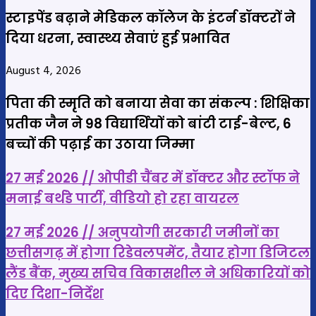
स्टाइपेंड बढ़ाने मेडिकल कॉलेज के इंटर्न डॉक्टरों ने
दिया धरना, स्वास्थ्य सेवाएं हुई प्रभावित
August 4, 2026
पिता की स्मृति को बनाया सेवा का संकल्प : शिक्षिका
प्रतीक जैन ने 98 विद्यार्थियों को बांटी टाई-बेल्ट, 6
बच्चों की पढ़ाई का उठाया जिम्मा
27
27 मई 2026 // ओपीडी चैंबर में डॉक्टर और स्टॉफ ने
मई
मनाई बर्थडे पार्टी, वीडियो हो रहा वायरल
2026
27
//
27 मई 2026 // अनुपयोगी सरकारी जमीनों का
मई
ओपीडी
छत्तीसगढ़ में होगा रिडेवलपमेंट, तैयार होगा डिजिटल
2026
चैंबर
लैंड बैंक, मुख्य सचिव विकासशील ने अधिकारियों को
//
में
दिए दिशा-निर्देश
अनुपयोगी
डॉक्टर