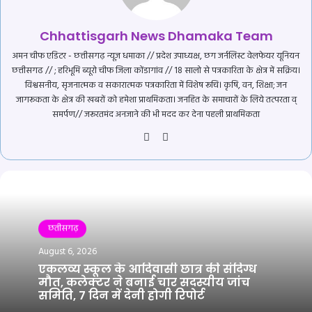
Chhattisgarh News Dhamaka Team
अमन चीफ एडिटर - छत्तीसगढ़ न्यूज़ धमाका // प्रदेश उपाध्यक्ष, छग जर्नलिस्ट वेलफेयर यूनियन
छत्तीसगढ // ; हरिभूमि ब्यूरो चीफ जिला कोंडागांव // 18 सालो से पत्रकारिता के क्षेत्र में सक्रिय।
विश्वसनीय, सृजनात्मक व सकारात्मक पत्रकारिता में विशेष रूचि। कृषि, वन, शिक्षा; जन
जागरूकता के क्षेत्र की खबरों को हमेशा प्राथमिकता। जनहित के समाचारों के लिये तत्परता व्
समर्पण// जरूरतमंद अनजाने की भी मदद कर देना पहली प्राथमिकता
Website
YouTube
छतीसगढ़
August 6, 2026
एकलव्य स्कूल के आदिवासी छात्र की संदिग्ध
मौत, कलेक्टर ने बनाई चार सदस्यीय जांच
समिति, 7 दिन में देनी होगी रिपोर्ट