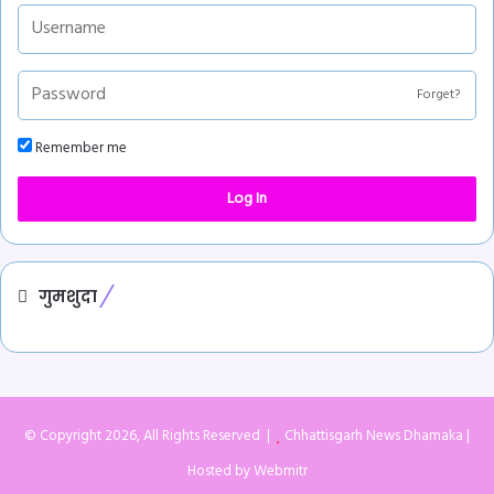
Forget?
Remember me
Log In
गुमशुदा
© Copyright 2026, All Rights Reserved |
Chhattisgarh News Dhamaka
|
Hosted by
Webmitr