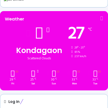
Weather
27
℃
Kondagaon
29º - 25º
85%
2.57 km/h
Scattered Clouds
29
25
30
33
33
℃
℃
℃
℃
℃
Fri
Sat
Sun
Mon
Tue
Log In