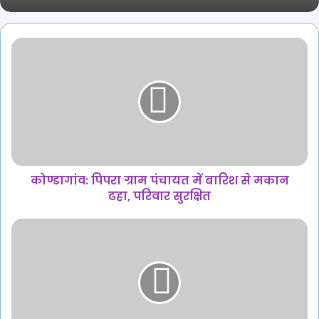
कोण्डागांव:
पिपरा
ग्राम
पंचायत
में
बारिश
से
मकान
ढहा,
परिवार
कोण्डागांव: पिपरा ग्राम पंचायत में बारिश से मकान
सुरक्षित
ढहा, परिवार सुरक्षित
छत्तीसगढ़
में
खुलेंगे
3
नए
सरकारी
मेडिकल