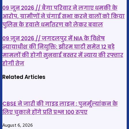
09
09 जून 2026 // बैगा परिवार ने लगाए धमकी के
जून
आरोप, ग्रामीणों ने चंगाई सभा करने वालों को किया
2026
पुलिस के हवाले धर्मांतरण को लेकर बवाल
//
बैगा
09
09 जून 2026 // जगदलपुर में NIA के विशेष
परिवार
जून
न्यायाधीश की नियुक्ति: झीरम घाटी समेत 12 बड़े
ने
2026
मामलों की होगी सुनवाई बस्तर में न्याय की रफ्तार
लगाए
//
होगी तेज
धमकी
जगदलपुर
के
में
Related Articles
आरोप,
NIA
ग्रामीणों
के
ने
विशेष
CBSE ने जारी की गाइड लाइन : पुनर्मूल्यांकन के
चंगाई
न्यायाधीश
लिए चुकाने होंगे प्रति प्रश्न 100 रुपए
सभा
की
करने
नियुक्ति:
August 6, 2026
वालों
झीरम