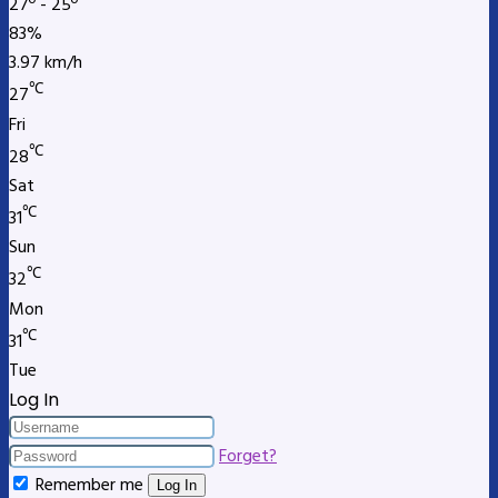
27º - 25º
83%
3.97 km/h
℃
27
Fri
℃
28
Sat
℃
31
Sun
℃
32
Mon
℃
31
Tue
Log In
Forget?
Remember me
Log In