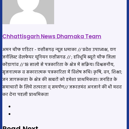
Chhattisgarh News Dhamaka Team
अमन चीफ एडिटर - छत्तीसगढ़ न्यूज़ धमाका // प्रदेश उपाध्यक्ष, छग
जर्नलिस्ट वेलफेयर यूनियन छत्तीसगढ // ; हरिभूमि ब्यूरो चीफ जिला
कोंडागांव // 18 सालो से पत्रकारिता के क्षेत्र में सक्रिय। विश्वसनीय,
सृजनात्मक व सकारात्मक पत्रकारिता में विशेष रूचि। कृषि, वन, शिक्षा;
जन जागरूकता के क्षेत्र की खबरों को हमेशा प्राथमिकता। जनहित के
समाचारों के लिये तत्परता व् समर्पण// जरूरतमंद अनजाने की भी मदद
कर देना पहली प्राथमिकता
Website
YouTube
Read Next