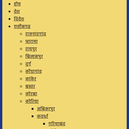
होम
देश
विदेश
छत्तीसगढ
राजनांदगांव
चारामा
रायपुर
बिलासपुर
दुर्ग
कोंडागांव
कांकेर
बस्तर
कोरबा
कोरिया
अंबिकापुर
कवर्धा
गरियाबंद