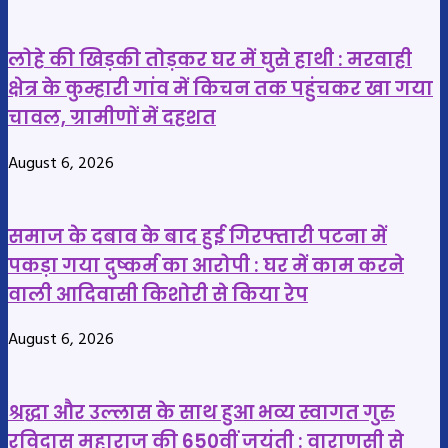
को
घाटी
किया
समेत
लोहे की खिड़की तोड़कर घर में घुसे हाथी : मरवाही
पुलिस
12
क्षेत्र के कुम्हारी गांव में किचन तक पहुंचकर खा गया
के
बड़े
चावल, ग्रामीणों में दहशत
हवाले
मामलों
धर्मांतरण
की
August 6, 2026
को
होगी
लेकर
सुनवाई
बवाल
बस्तर
समाज के दबाव के बाद हुई गिरफ्तारी पटना में
में
पकड़ा गया दुष्कर्म का आरोपी : घर में काम करने
न्याय
वाली आदिवासी किशोरी से किया रेप
की
रफ्तार
August 6, 2026
होगी
तेज
श्रद्धा और उल्लास के साथ हुआ भव्य स्वागत गुरु
रविदास महाराज की 650वीं जयंती : वाराणसी से