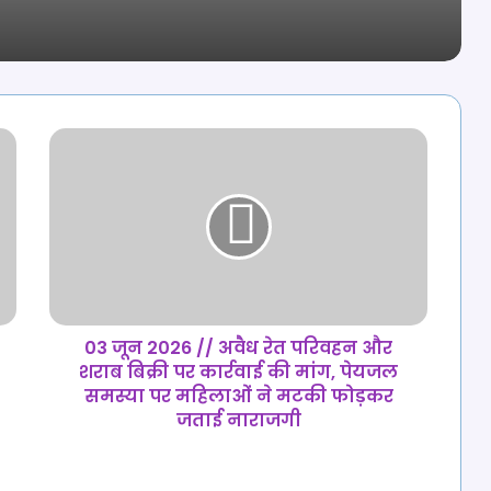
राष्ट्रीय बैडमिंटन प्रतियोगिता में बनाई जगह
सम्बलपुरी संस्कृति के रंग में रंगा रायपुर
: महिलाओं ने पारंपरिक उत्साह के साथ
मनाया सम्बलपुरी दिवस
03
जून
शिक्षक की नौकरी लगाने के नाम पर ठगी:
चार लोगों को लगाया 9 लाख का चूना,
2026
पुलिस से की कार्रवाई की मांग
//
अवैध
रेत
नायब तहसीलदार-जनपद सदस्य पर करोड़
परिवहन
रुपए की धोखाधड़ी का आरोप, जमीन सौदे में
और
पूरी रकम लेकर भी नहीं की रजिस्ट्री, न
लौटाए गए पैसे
शराब
बिक्री
03 जून 2026 // अवैध रेत परिवहन और
पर
शराब बिक्री पर कार्रवाई की मांग, पेयजल
कार्रवाई
समस्या पर महिलाओं ने मटकी फोड़कर
की
जताई नाराजगी
मांग,
पेयजल
समस्या