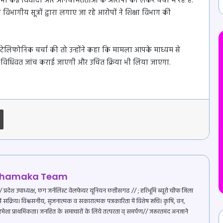
भी कई विवादों और अनियमितताओं के आरोपों को लेकर चर्चा में रहे हैं.
विभागीय सूत्रों द्वारा लगाए जा रहे आरोपों ने शिक्षा विभाग की
से टेलिफोनिक चर्चा की तो उन्होंने कहा कि मामला आपके माध्यम से
तो विधिवत जांच कराई जाएगी और उचित क्रिया भी लिया जाएगा.
Print
सुप्रीम कोर्ट से भूपेश बघेल को झटका,
चुनाव याचिका पर अब होगी सुनवाई, जानिए
 Dhamaka Team
क्या है मामला…
्रदेश उपाध्यक्ष, छग जर्नलिस्ट वेलफेयर यूनियन छत्तीसगढ // ; हरिभूमि ब्यूरो चीफ जिला
र में सक्रिय। विश्वसनीय, सृजनात्मक व सकारात्मक पत्रकारिता में विशेष रूचि। कृषि, वन,
ठगों के निशाने पर बस्तर के बेरोजगार युवा!
 हमेशा प्राथमिकता। जनहित के समाचारों के लिये तत्परता व् समर्पण// जरूरतमंद अनजाने
7 महीने में 6.5 करोड़ की ठगी, 27 आरोपी