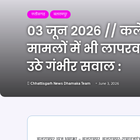
छतीसगढ़
बलरामपुर
03 जून 2026 // कले
मामलों में भी लापर
उठे गंभीर सवाल :
Chhattisgarh News Dhamaka Team
June 3, 2026
बलरामपुर न्यूज़ धमाका – बलरामपुर. बलरामपुर-रामानुजग