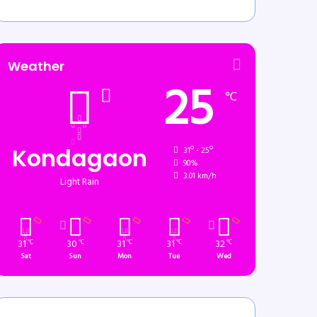
Weather
25
℃
Kondagaon
31º - 25º
90%
3.01 km/h
Light Rain
31
30
31
31
32
℃
℃
℃
℃
℃
Sat
Sun
Mon
Tue
Wed