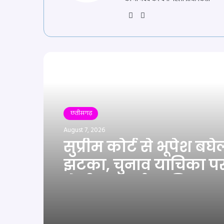
Website
YouTube
Read Next
छतीसगढ़
August 7, 2026
सुप्रीम कोर्ट से भूपेश बघ
झटका, चुनाव याचिका प
होगी सुनवाई, जानिए क्या
मामला…