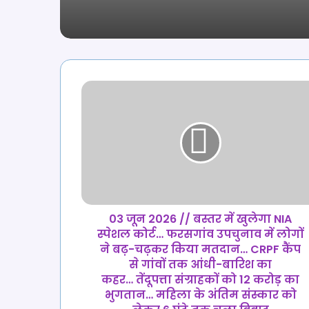
03
जून
2026
//
बस्तर
में
खुलेगा
NIA
स्पेशल
कोर्ट… फरसगांव
03 जून 2026 // बस्तर में खुलेगा NIA
उपचुनाव
स्पेशल कोर्ट… फरसगांव उपचुनाव में लोगों
में
ने बढ़-चढ़कर किया मतदान… CRPF कैंप
लोगों
से गांवों तक आंधी-बारिश का
ने
कहर… तेंदूपत्ता संग्राहकों को 12 करोड़ का
बढ़-
भुगतान… महिला के अंतिम संस्कार को
चढ़कर