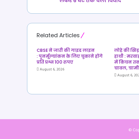
लेकर 6 घंटे तक चला विवाद
किया
मतदान… CRPF कैंप
से
गांवों
तक आंधी-
Related Articles
बारिश
का
कहर… तेंदूपत्ता
CBSE ने जारी की गाइड लाइन
लोहे की खिड़
: पुनर्मूल्यांकन के लिए चुकाने होंगे
हाथी : मरवाही 
संग्राहकों
प्रति प्रश्न 100 रुपए
में किचन त
को
चावल, ग्रामी
12
August 6, 2026
August 6, 20
करोड़
का
भुगतान… महिला
के
अंतिम
संस्कार
को
लेकर
6
© Cop
घंटे