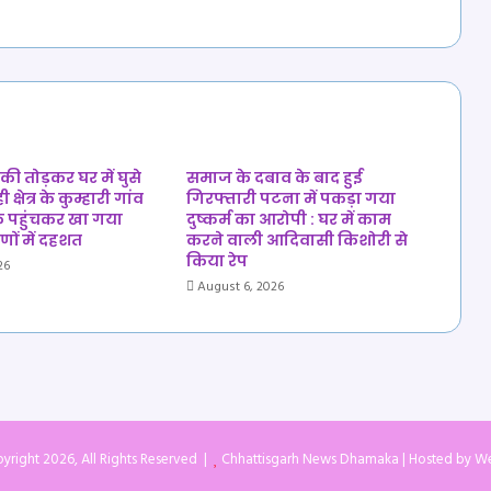
पर
महिलाओं
ने
मटकी
फोड़कर
जताई
नाराजगी
की तोड़कर घर में घुसे
समाज के दबाव के बाद हुई
क्षेत्र के कुम्हारी गांव
गिरफ्तारी पटना में पकड़ा गया
क पहुंचकर खा गया
दुष्कर्म का आरोपी : घर में काम
णों में दहशत
करने वाली आदिवासी किशोरी से
किया रेप
26
August 6, 2026
yright 2026, All Rights Reserved |
Chhattisgarh News Dhamaka
| Hosted by
We