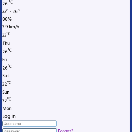
℃
26
33º - 26º
88%
3.9 km/h
℃
33
Thu
℃
26
Fri
℃
26
Sat
℃
32
Sun
℃
32
Mon
Log In
Forget?