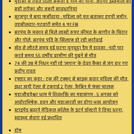
मुंहासों से राहत दिला सकता है नीम का पानी, जानिए इस्तेमाल का
सही तरीका और जरूरी सावधानियां
सूरजपुर में बड़ा फर्जीवाड़ा : महिला को मृत बताकर हड़पी जमीन,
तहसीलदार-पटवारी समेत 4 पर FIR
सरपंच के मकान से मिले लाखों रुपए कीमत के सागौन के चिरान
और गोले, सरपंच पति के खिलाफ हो रही कार्रवाई
खेत से लौटते समय हुई घटना घुनघुट्टा डैम में हादसा : नदी पार
करते समय 55 वर्षीय ग्रामीण की डूबने से मौत
74 की उम्र में निधन नहीं रहे ‘लगान’ के देवा! कैंसर से जंग हार गए
प्रदीप रावत
रफ्तार का कहर : ट्रक की टक्कर से बाइक सवार महिला की मौत,
इधर खड़ी ट्रेलर से टकराई 2 ट्रेलर, कैबिन में फंसा चालक
महाऔघड़ेश्वर धाम में शिवभक्ति का महासंगम : 5 अगस्त को
अघोराभिषेक, हवन और महाआरती का होगा भव्य आयोजन
स्टाइपेंड बढ़ाने मेडिकल कॉलेज के इंटर्न डॉक्टरों ने दिया धरना,
स्वास्थ्य सेवाएं हुई प्रभावित
होम