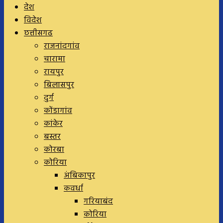
देश
विदेश
छत्तीसगढ
राजनांदगांव
चारामा
रायपुर
बिलासपुर
दुर्ग
कोंडागांव
कांकेर
बस्तर
कोरबा
कोरिया
अंबिकापुर
कवर्धा
गरियाबंद
कोरिया