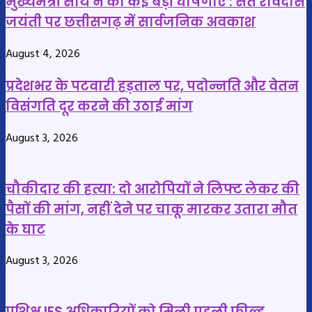
मुख्यमंत्री साय ने की कई बड़ी घोषणाएं : संत रविदास
निधन,
इंतजार
जयंती पर छत्तीसगढ़ में सार्वजनिक अवकाश
किडनी
बना
और
मौत
August 4, 2026
गर्भाशय
की
की
खबर
प्रदेशभर के पटवारी हड़ताल पर, पदोन्नति और वेतन
गंभीर
विसंगति दूर करने की उठाई मांग
बीमारी
से
August 3, 2026
जूझ
रही
चौकीदार की हत्या: दो आरोपियों ने लिफ्ट लेकर की
थी
पैसों की मांग, नहीं देने पर चाकू मारकर उतारा मौत
के घाट
August 3, 2026
प्रशिक्षु IFS अधिकारियों को मिली पहली फील्ड