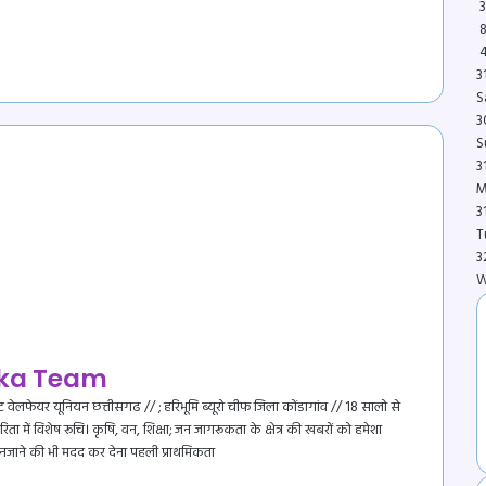
3
3
S
3
S
3
M
3
T
3
W
ka Team
ट वेलफेयर यूनियन छत्तीसगढ // ; हरिभूमि ब्यूरो चीफ जिला कोंडागांव // 18 सालो से
रिता में विशेष रूचि। कृषि, वन, शिक्षा; जन जागरूकता के क्षेत्र की खबरों को हमेशा
 अनजाने की भी मदद कर देना पहली प्राथमिकता