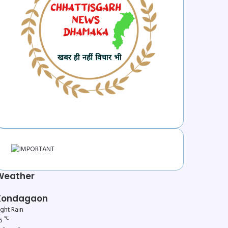
Weather
Kondagaon
ight Rain
℃
5