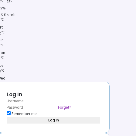
1º - 25º
89%
4.08 km/h
℃
1
at
℃
0
un
℃
1
on
℃
1
ue
℃
2
ed
Log In
Forget?
Remember me
Log In