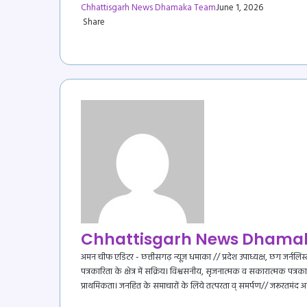
Chhattisgarh News Dhamaka Team
June 1, 2026
Share
Facebook
X
LinkedIn
Messenger
Messenger
WhatsApp
Telegram
Share
Print
via
Email
Chhattisgarh News Dhama
अमन चीफ एडिटर - छत्तीसगढ़ न्यूज़ धमाका // प्रदेश उपाध्यक्ष, छग जर्नलिस्
पत्रकारिता के क्षेत्र में सक्रिय। विश्वसनीय, सृजनात्मक व सकारात्मक पत्रका
प्राथमिकता। जनहित के समाचारों के लिये तत्परता व् समर्पण// जरूरतमंद
Website