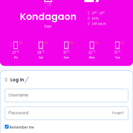
Kondagaon
27º - 25º
83%
3.97 km/h
Rain
27
28
31
32
31
℃
℃
℃
℃
℃
Fri
Sat
Sun
Mon
Tue
Log In
Forget?
Remember me