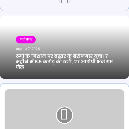
Website
YouTube
छतीसगढ़
August 7, 2026
ठगों के निशाने पर बस्तर के बेरोजगार युवा! 7
महीने में 6.5 करोड़ की ठगी, 27 आरोपी भेजे गए
जेल
प्रदेश
में
बनेंगे
166
महतारी
सदन,
49.80