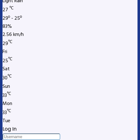
Light Rain
℃
27
29º - 25º
83%
2.56 km/h
℃
29
Fri
℃
25
Sat
℃
30
Sun
℃
33
Mon
℃
33
Tue
Log In