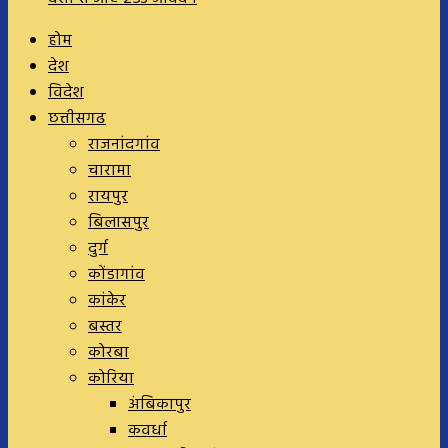
होम
देश
विदेश
छत्तीसगढ
राजनांदगांव
चारामा
रायपुर
बिलासपुर
दुर्ग
कोंडागांव
कांकेर
बस्तर
कोरबा
कोरिया
अंबिकापुर
कवर्धा