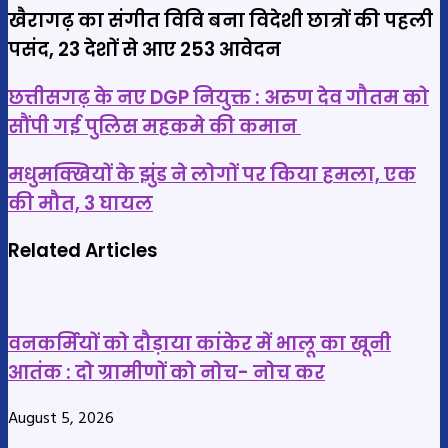
खैरागढ़ का संगीत विवि बना विदेशी छात्रों की पहली
पसंद, 23 देशों से आए 253 आवेदन
छत्तीसगढ़
छत्तीसगढ़ के नए DGP नियुक्त : अरुण देव गौतम को
के
सौंपी गई पुलिस महकमे की कमान
नए
मधुमक्खियों
DGP
मधुमक्खियों के झुंड ने लोगों पर किया हमला, एक
के
नियुक्त
की मौत, 3 घायल
झुंड
:
ने
Related Articles
अरुण
लोगों
देव
पर
गौतम
किया
को
वनकर्मियों को दौड़ाया कांकेर में भालू का खूनी
हमला,
सौंपी
आतंक : दो ग्रामीणों को नोच- नोच कर
एक
गई
की
पुलिस
August 5, 2026
मौत,
महकमे