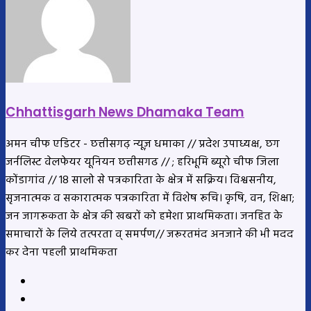
Chhattisgarh News Dhamaka Team
अमन चीफ एडिटर - छत्तीसगढ़ न्यूज़ धमाका // प्रदेश उपाध्यक्ष, छग
जर्नलिस्ट वेलफेयर यूनियन छत्तीसगढ // ; हरिभूमि ब्यूरो चीफ जिला
कोंडागांव // 18 सालो से पत्रकारिता के क्षेत्र में सक्रिय। विश्वसनीय,
सृजनात्मक व सकारात्मक पत्रकारिता में विशेष रूचि। कृषि, वन, शिक्षा;
जन जागरूकता के क्षेत्र की खबरों को हमेशा प्राथमिकता। जनहित के
समाचारों के लिये तत्परता व् समर्पण// जरूरतमंद अनजाने की भी मदद
कर देना पहली प्राथमिकता
Website
YouTube