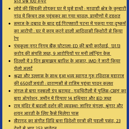
प्रति प्रश्न 100 रुपए
लोहे की खिड़की तोड़कर घर में घुसे हाथी : मरवाही क्षेत्र के कुम्हारी
गांव में किचन तक पहुंचकर खा गया चावल, ग्रामीणों में दहशत
समाज के दबाव के बाद हुई गिरफ्तारी पटना में पकड़ा गया दुष्कर्म
का आरोपी : घर में काम करने वाली आदिवासी किशोरी से किया
रेप
पंचकूला नगर निगम बैंक घोटाला: ED की बड़ी कार्रवाई, 131.13
करोड़ की संपत्ति जब्त, 9 आरोपियों पर मनी लॉन्ड्रिंग केस
दिल्ली में 3 दिन झमाझम बारिश के आसार, IMD ने जारी किया
येलो अलर्ट
श्रद्धा और उल्लास के साथ हुआ भव्य स्वागत गुरु रविदास महाराज
की 650वीं जयंती : वाराणसी से राजिम पहुंचा पावन कलश
जंगल से बड़ा नक्सली डंप बरामद : गढ़चिरौली में पुलिस-CRPF का
बड़ा ऑपरेशन, जमीन में छिपाए 14 हथियार और IED जब्त
राम मंदिर में बदली दर्शन की व्यवस्था: जानिए मंगला, श्रृंगार और
शयन आरती के लिए कैसे मिलेगा पास
खैरागढ़ का संगीत विवि बना विदेशी छात्रों की पहली पसंद, 23
देशों से आए 253 आवेदन