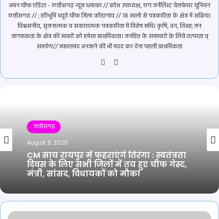
अमन चीफ एडिटर - छत्तीसगढ़ न्यूज़ धमाका // प्रदेश उपाध्यक्ष, छग जर्नलिस्ट वेलफेयर यूनियन
छत्तीसगढ // ; हरिभूमि ब्यूरो चीफ जिला कोंडागांव // 18 सालो से पत्रकारिता के क्षेत्र में सक्रिय।
विश्वसनीय, सृजनात्मक व सकारात्मक पत्रकारिता में विशेष रूचि। कृषि, वन, शिक्षा; जन
जागरूकता के क्षेत्र की खबरों को हमेशा प्राथमिकता। जनहित के समाचारों के लिये तत्परता व्
समर्पण// जरूरतमंद अनजाने की भी मदद कर देना पहली प्राथमिकता
Website
YouTube
छतीसगढ़
August 9, 2026
CM साय रायपुर में फहराएंगे तिरंगा : स्वतंत्रता
दिवस के लिए सभी जिलों में तय हुए चीफ गेस्ट,
मंत्री, सांसद, विधायकों को मौका
04