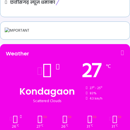
छत्तीसगढ़ न्यूज़ धमाका
Weather
27
℃
Kondagaon
27º - 25º
83%
4.3 km/h
Scattered Clouds
26
27
26
31
31
℃
℃
℃
℃
℃