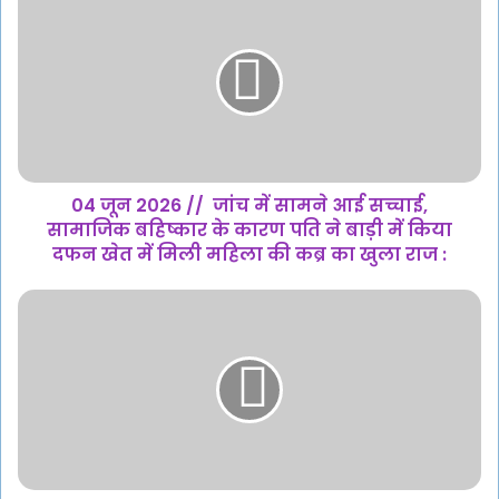
जून
2026
//
जांच
में
सामने
आई
सच्चाई,
सामाजिक
04 जून 2026 // जांच में सामने आई सच्चाई,
बहिष्कार
सामाजिक बहिष्कार के कारण पति ने बाड़ी में किया
के
दफन खेत में मिली महिला की कब्र का खुला राज :
कारण
पति
04
ने
जून
बाड़ी
2026
में
//
किया
रेलवे
दफन
करेगा
खेत
मेंटेनेंस
में
का
मिली
काम,