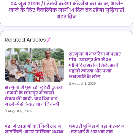
महिला
आने-
04 जून 2026 // रेलवे करेगा मेंटेनेंस का काम, आने-
की
जाने
जाने के लिए वैकल्पिक मार्ग 14 दिन बंद रहेगा गुढ़ियारी
कब्र
के
अंडर ब्रिज
का
लिए
खुला
वैकल्पिक
राज
मार्ग
Related Articles
:
14
दिन
बंद
सरगुजा में मलेरिया ने पसारे
रहेगा
पांव : उदयपुर क्षेत्र में 39
गुढ़ियारी
पॉजिटिव मरीज मिले, सभी
पहाड़ी कोरवा और पण्डो
अंडर
जनजाति के लोग
ब्रिज
August 8, 2026
सरगुजा में घूम रही लुटेरी दुल्हन
: एमपी के छतरपुर में लाखों
लेकर की शादी, चार दिन बाद
गहने-पैसे लेकर भाग निकली
August 8, 2026
पेंड्रा में छात्राओं को मिलीं खराब
धमतरी पुलिस में बड़ा फेरबदल
साइकिलें : नगर पालिका अध्यक्ष
: एसआई से आरक्षक तक