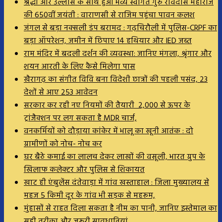
श्रद्धा और उल्लास के साथ हुआ भव्य स्वागत गुरु रविदास महाराज
की 650वीं जयंती : वाराणसी से राजिम पहुंचा पावन कलश
जंगल से बड़ा नक्सली डंप बरामद : गढ़चिरौली में पुलिस-CRPF का
बड़ा ऑपरेशन, जमीन में छिपाए 14 हथियार और IED जब्त
राम मंदिर में बदली दर्शन की व्यवस्था: जानिए मंगला, श्रृंगार और
शयन आरती के लिए कैसे मिलेगा पास
खैरागढ़ का संगीत विवि बना विदेशी छात्रों की पहली पसंद, 23
देशों से आए 253 आवेदन
सरकार कर रही नए नियमों की तैयारी ₹ 2,000 से ऊपर के
ट्रांजैक्शन पर लग सकता है MDR चार्ज,
वनकर्मियों को दौड़ाया कांकेर में भालू का खूनी आतंक : दो
ग्रामीणों को नोच- नोच कर
घर बैठे कमाई का लालच देकर लाखों की वसूली, भारत ग्रुप के
खिलाफ कलेक्टर और पुलिस से शिकायत
खाट ही एंबुलेंस दंतेवाड़ा में गांव खस्ताहाल : जिला मुख्यालय से
महज 5 किमी दूर के गांव भी सड़क से महरूम,
मुंहासों से राहत दिला सकता है नीम का पानी, जानिए इस्तेमाल का
सही तरीका और जरूरी सावधानियां