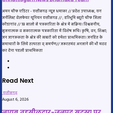
अमन चीफ एडिटर - छत्तीसगढ़ न्यूज़ धमाका // प्रदेश उपाध्यक्ष, छग
जर्नलिस्ट वेलफेयर यूनियन छत्तीसगढ // ; हरिभूमि ब्यूरो चीफ जिला
कोंडागांव // 18 सालो से पत्रकारिता के क्षेत्र में सक्रिय। विश्वसनीय,
सृजनात्मक व सकारात्मक पत्रकारिता में विशेष रूचि। कृषि, वन, शिक्षा;
जन जागरूकता के क्षेत्र की खबरों को हमेशा प्राथमिकता। जनहित के
समाचारों के लिये तत्परता व् समर्पण// जरूरतमंद अनजाने की भी मदद
कर देना पहली प्राथमिकता
Website
YouTube
Read Next
छतीसगढ़
August 6, 2026
नायब तहसीलदार-जनपद सदस्य पर