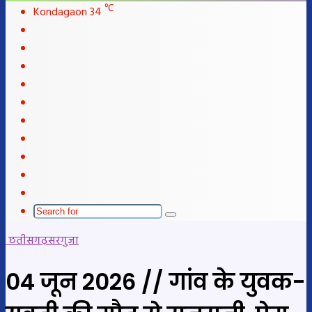
℃
Kondagaon
34
Facebook
X
LinkedIn
YouTube
Instagram
Telegram
WhatsApp
telegram
Sidebar
Switch
skin
Search
for
छतीसगढ़
सरगुजा
04 जून 2026 // गांव के युवक-