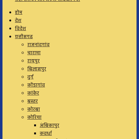
होम
देश
विदेश
छत्तीसगढ
राजनांदगांव
चारामा
रायपुर
बिलासपुर
दुर्ग
कोंडागांव
कांकेर
बस्तर
कोरबा
कोरिया
अंबिकापुर
कवर्धा