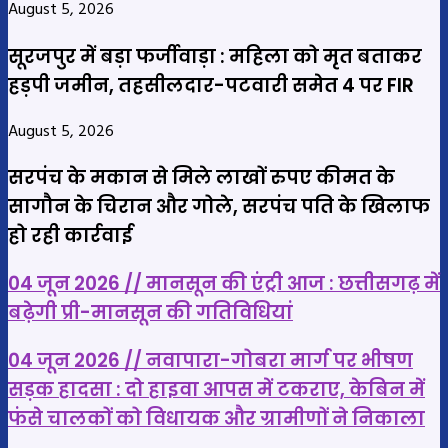
August 5, 2026
सूरजपुर में बड़ा फर्जीवाड़ा : महिला को मृत बताकर
हड़पी जमीन, तहसीलदार-पटवारी समेत 4 पर FIR
August 5, 2026
सरपंच के मकान से मिले लाखों रुपए कीमत के
सागौन के चिरान और गोले, सरपंच पति के खिलाफ
हो रही कार्रवाई
04
04 जून 2026 // मानसून की एंट्री आज : छत्तीसगढ़ में
जून
बढ़ेगी प्री-मानसून की गतिविधियां
2026
04
//
04 जून 2026 // नवापारा-गोबरा मार्ग पर भीषण
जून
मानसून
सड़क हादसा : दो हाइवा आपस में टकराए, केबिन में
2026
की
फंसे चालकों को विधायक और ग्रामीणों ने निकाला
//
एंट्री