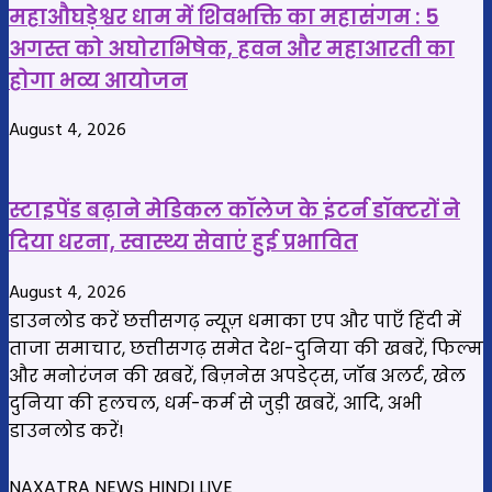
विधायक
महाऔघड़ेश्वर धाम में शिवभक्ति का महासंगम : 5
और
अगस्त को अघोराभिषेक, हवन और महाआरती का
ग्रामीणों
होगा भव्य आयोजन
ने
निकाला
August 4, 2026
स्टाइपेंड बढ़ाने मेडिकल कॉलेज के इंटर्न डॉक्टरों ने
दिया धरना, स्वास्थ्य सेवाएं हुई प्रभावित
August 4, 2026
डाउनलोड करें छत्तीसगढ़ न्यूज़ धमाका एप और पाएँ हिंदी में
ताजा समाचार, छत्तीसगढ़ समेत देश-दुनिया की खबरें, फिल्म
और मनोरंजन की खबरें, बिज़नेस अपडेट्स, जॉब अलर्ट, खेल
दुनिया की हलचल, धर्म-कर्म से जुड़ी खबरें, आदि, अभी
डाउनलोड करें!
NAXATRA NEWS HINDI LIVE