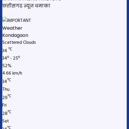
छत्तीसगढ़ न्यूज़ धमाका
Weather
Kondagaon
Scattered Clouds
℃
34
34º - 25º
52%
4.66 km/h
℃
34
Thu
℃
29
Fri
℃
28
Sat
℃