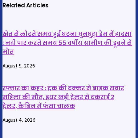
नवापारा-
आज
Related Articles
गोबरा
: छत्तीसगढ़
मार्ग
में
पर
बढ़ेगी
खेत से लौटते समय हुई घटना घुनघुट्टा डैम में हादसा
भीषण
प्री-
: नदी पार करते समय 55 वर्षीय ग्रामीण की डूबने से
सड़क
मानसून
मौत
हादसा
की
: दो
गतिविधियां
August 5, 2026
हाइवा
आपस
में
रफ्तार का कहर : ट्रक की टक्कर से बाइक सवार
टकराए,
महिला की मौत, इधर खड़ी ट्रेलर से टकराई 2
केबिन
ट्रेलर, कैबिन में फंसा चालक
में
फंसे
August 4, 2026
चालकों
को