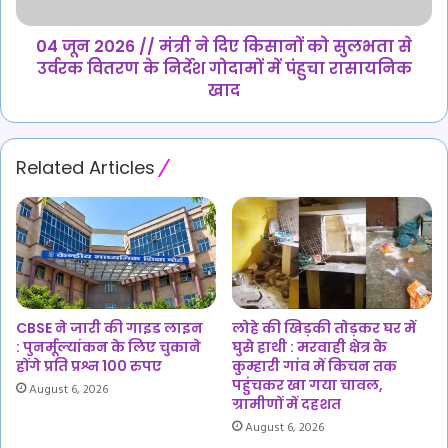
किसानों
की
को
गिरफ्तारी
सुलभता
04 जून 2026 // मंत्री ने दिए किसानों को सुलभता से
को
से
उर्वरक वितरण के निर्देश गोदामों में पंहुचा रासायनिक
लेकर
उर्वरक
खाद
,
वितरण
कार्रवाई
के
नहीं
निर्देश गोदामों
Related Articles
होने
में
पर
पंहुचा
आंदोलन
रासायनिक
की
खाद
दी
चेतावनी
CBSE ने जारी की गाइड लाइन
लोहे की खिड़की तोड़कर घर में
: पुनर्मूल्यांकन के लिए चुकाने
घुसे हाथी : मरवाही क्षेत्र के
होंगे प्रति प्रश्न 100 रुपए
कुम्हारी गांव में किचन तक
पहुंचकर खा गया चावल,
August 6, 2026
ग्रामीणों में दहशत
August 6, 2026