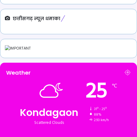
छत्तीसगढ़ न्यूज़ धमाका
Weather
25
℃
Kondagaon
31º - 25º
88%
2.93 km/h
Scattered Clouds