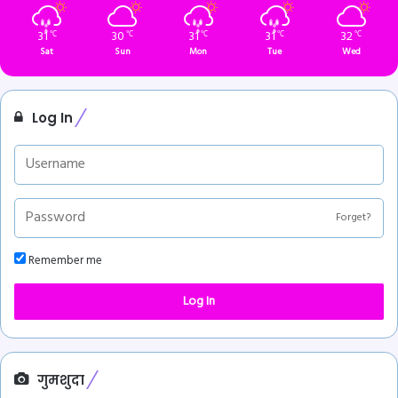
31
30
31
31
32
℃
℃
℃
℃
℃
Sat
Sun
Mon
Tue
Wed
Log In
Forget?
Remember me
Log In
गुमशुदा