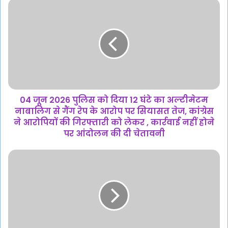
04
जून
2026
पुलिस
को
दिया
12
घंटे
का
अल्टीमेटम
04 जून 2026 पुलिस को दिया 12 घंटे का अल्टीमेटम
नाबालिग
नाबालिग से गैंग रेप के आरोप पर सियासत तेज, कांग्रेस
से
ने आरोपियों की गिरफ्तारी को लेकर , कार्रवाई नहीं होने
गैंग
पर आंदोलन की दी चेतावनी
रेप
के
04
आरोप
जून
पर
2026
सियासत
//
तेज,
मंत्री
कांग्रेस
ने
ने
दिए
आरोपियों