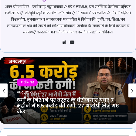
अमन चीफ एडिटर - छत्तीसगढ़ न्यूज़ धमाका // प्रदेश उपाध्यक्ष, छग जर्नलिस्ट वेलफेयर यूनियन
छत्तीसगढ // ; हरिभूमि ब्यूरो चीफ जिला कोंडागांव // 18 सालो से पत्रकारिता के क्षेत्र में सक्रिय।
विश्वसनीय, सृजनात्मक व सकारात्मक पत्रकारिता में विशेष रूचि। कृषि, वन, शिक्षा; जन
जागरूकता के क्षेत्र की खबरों को हमेशा प्राथमिकता। जनहित के समाचारों के लिये तत्परता व्
समर्पण// जरूरतमंद अनजाने की भी मदद कर देना पहली प्राथमिकता
Website
YouTube
छतीसगढ़
August 7, 2026
ठगों के निशाने पर बस्तर के बेरोजगार युवा! 7
महीने में 6.5 करोड़ की ठगी, 27 आरोपी भेजे गए
जेल